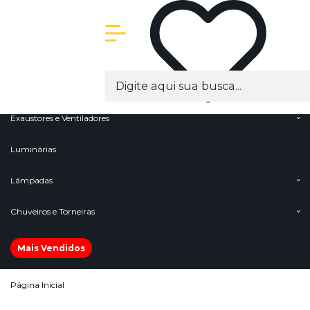
Olá Visitante!
Acesse sua conta e pedidos
Menu
Cabos
Conectores e Terminais
Exaustores e Ventiladores
Luminárias
Lâmpadas
Chuveiros e Torneiras
Mais Vendidos
Página Inicial