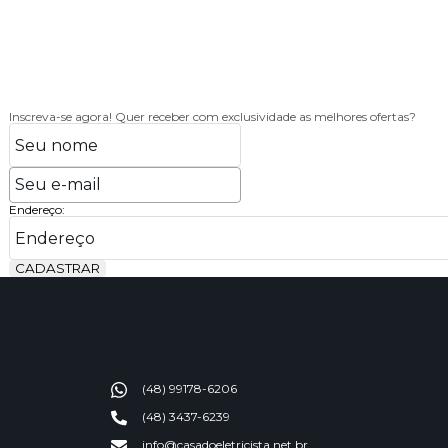
Inscreva-se agora!
Quer receber com exclusividade as melhores ofertas?
Endereço:
CADASTRAR
(48) 99178-6206
(48) 3437-6239
info@casadoeletricista.net.br