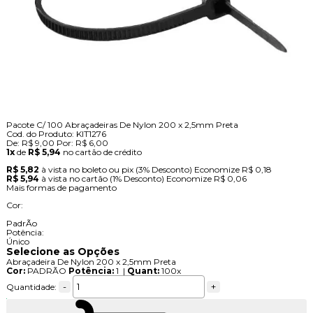
Pacote C/ 100 Abraçadeiras De Nylon 200 x 2,5mm Preta
Cod. do Produto: KIT1276
De:
R$ 9,00
Por:
R$ 6,00
1x
de
R$ 5,94
no cartão de crédito
R$ 5,82
à vista no boleto ou pix
(3% Desconto)
Economize
R$ 0,18
R$ 5,94
à vista no cartão
(1% Desconto)
Economize
R$ 0,06
Mais formas de pagamento
Cor:
PadrÃo
Potência:
Único
Selecione as Opções
Abraçadeira De Nylon 200 x 2,5mm Preta
Cor:
PADRÃO
Potência:
1 |
Quant:
100x
-
+
Quantidade: