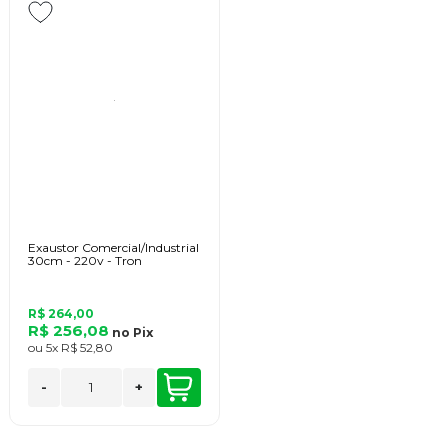
Exaustor Comercial/Industrial
30cm - 220v - Tron
R$ 264,00
R$ 256,08
no
Pix
ou
5x
R$ 52,80
-
+