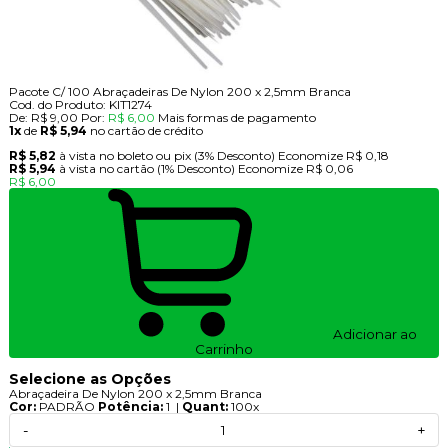
Pacote C/ 100 Abraçadeiras De Nylon 200 x 2,5mm Branca
Cod. do Produto: KIT1274
De:
R$ 9,00
Por:
R$ 6,00
Mais formas de pagamento
1x
de
R$ 5,94
no cartão de crédito
R$ 5,82
à vista no boleto ou pix
(3% Desconto)
Economize
R$ 0,18
R$ 5,94
à vista no cartão
(1% Desconto)
Economize
R$ 0,06
R$ 6,00
Adicionar ao
Carrinho
Selecione as Opções
Abraçadeira De Nylon 200 x 2,5mm Branca
Cor:
PADRÃO
Potência:
1 |
Quant:
100x
-
+