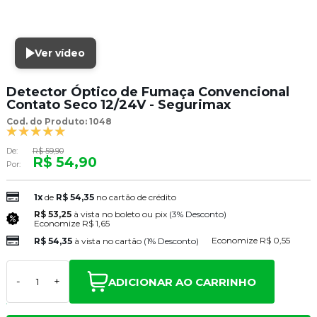
Ver vídeo
Detector Óptico de Fumaça Convencional
Contato Seco 12/24V - Segurimax
Cod. do Produto: 1048
De:
R$ 59,90
R$ 54,90
Por:
1x
de
R$ 54,35
no cartão de crédito
R$ 53,25
à vista no boleto ou pix
(3% Desconto)
Economize
R$ 1,65
Economize
R$ 0,55
R$ 54,35
à vista no cartão
(1% Desconto)
ADICIONAR AO CARRINHO
-
+