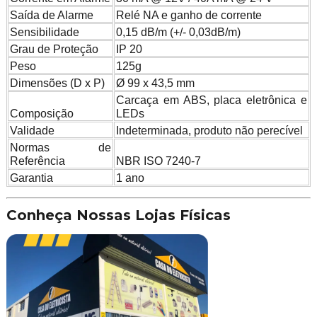
Saída de Alarme
Relé NA e ganho de corrente
Sensibilidade
0,15 dB/m (+/- 0,03dB/m)
Grau de Proteção
IP 20
Peso
125g
Dimensões (D x P)
Ø 99 x 43,5 mm
Carcaça em ABS, placa eletrônica e
Composição
LEDs
Validade
Indeterminada, produto não perecível
Normas de
Referência
NBR ISO 7240-7
Garantia
1 ano
Conheça Nossas Lojas Físicas