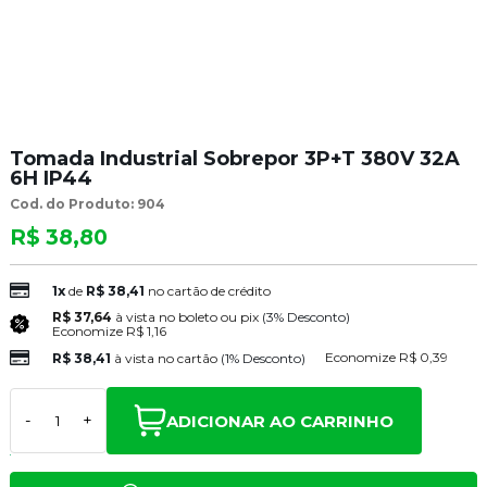
Tomada Industrial Sobrepor 3P+T 380V 32A
6H IP44
Cod. do Produto: 904
R$ 38,80
1x
de
R$ 38,41
no cartão de crédito
R$ 37,64
à vista no boleto ou pix
(3% Desconto)
Economize
R$ 1,16
Economize
R$ 0,39
R$ 38,41
à vista no cartão
(1% Desconto)
ADICIONAR AO CARRINHO
-
+