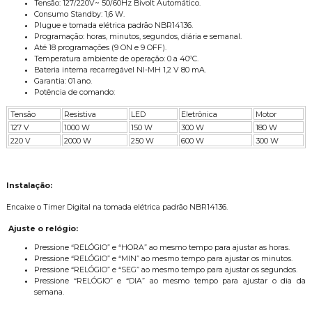
Tensão: 127/220V~ 50/60Hz Bivolt Automático.
Consumo Standby: 1,6 W.
Plugue e tomada elétrica padrão NBR14136.
Programação: horas, minutos, segundos, diária e semanal.
Até 18 programações (9 ON e 9 OFF).
Temperatura ambiente de operação: 0 a 40ºC.
Bateria interna recarregável NI-MH 1,2 V 80 mA.
Garantia: 01 ano.
Potência de comando:
Tensão
Resistiva
LED
Eletrônica
Motor
127 V
1000 W
150 W
300 W
180 W
220 V
2000 W
250 W
600 W
300 W
Instalação:
Encaixe o Timer Digital na tomada elétrica padrão NBR14136.
Ajuste o relógio:
Pressione “RELÓGIO” e “HORA” ao mesmo tempo para ajustar as horas.
Pressione “RELÓGIO” e “MIN” ao mesmo tempo para ajustar os minutos.
Pressione “RELÓGIO” e “SEG” ao mesmo tempo para ajustar os segundos.
Pressione “RELÓGIO” e “DIA” ao mesmo tempo para ajustar o dia da
semana.