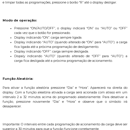
e limpar todas as programações, pressione o borão “R” até o display desligar.
Modo de operação:
Pressione “ON/AUTO/OFF”, o display indicará “ON” ou “AUTO” ou “OFF”
cada vez que o botão for pressionado.
Display indicando “ON”: carga sempre ligada.
Display indicando “AUTO” (quando alterado de “ON” para “AUTO”): a carga
fica ligada até a próxima programação de desligamento.
Display indicando “OFF”: carga sempre desligada.
Dispaly indicando “AUTO” (quando alterado de “OFF” para “AUTO”): a
carga fica desligada até a próxima programação de acionamento.
Função Aleatória:
Para ativar a função aleatória pressione “Dia” e “Hora”. Aparecerá na direita do
display. Com a função aleatória ativada a carga será acionada com atraso em um
intervalo 2 a 32 minutos acima do programado aleatoriamente. Para desativar a
função, pressione novamente “Dia” e “Hora” e observe que o símbolo ir
desaparecer.
Importante: O intervalo entre cada programação de acionamento da carga deve ser
superior a 30 minutos para que a função funcione corretamente.