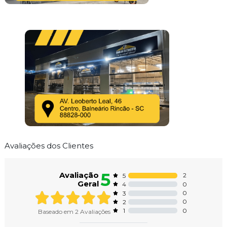
Avaliações dos Clientes
5
Avaliação
2
5
Geral
0
4
0
3
0
2
0
1
Baseado em
2
Avaliações