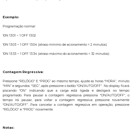
Exemplo:
Programação normal:
10N 13:01 ~ 1 OFF 13:02
10N 13:03 ~ 1 OFF 13:04 (atraso mínimo de acionamento = 2 minutos)
10N 13:33 ~ 1 OFF 13:34 (atraso máximo do acionamento = 32 minutos)
Contagem Regressiva:
Pressione “RELÓGIO” E “PROG” ao mesmo tempo, ajuste as horas “HORA”, minuto
“MIN” e segundos “SEG”, após pressione o botão “ON/AUTO/OFF”. No display ficar
piscando “ON” indicando que a carga está ligada e desligará no tempo
programado. Para pausar a contagem regressiva pressiona “ON/AUTO/OFF”, o
tempo irá pausar, para voltar a contagem regressiva pressione novamente
“ON/AUTO/OFF”. Para cancelar a contagem regressiva em operação, pressione
“RELÓGIO” e “PROG” novamente.
Notas: