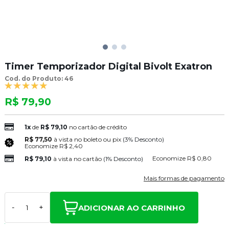
Timer Temporizador Digital Bivolt Exatron
Cod. do Produto: 46
R$ 79,90
1x
de
R$ 79,10
no cartão de crédito
R$ 77,50
à vista no boleto ou pix
(3% Desconto)
Economize
R$ 2,40
Economize
R$ 0,80
R$ 79,10
à vista no cartão
(1% Desconto)
Mais formas de pagamento
ADICIONAR AO CARRINHO
-
+