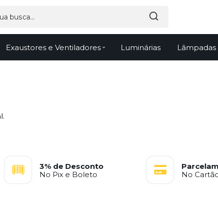
Exaustores e Ventiladores
Luminárias
Lâmpadas
.
l.
3% de Desconto
Parcelam
No Pix e Boleto
No Cartão