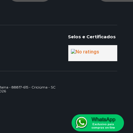
Selos e Certificados
na - 88817-615 - Criciúma - SC
2026