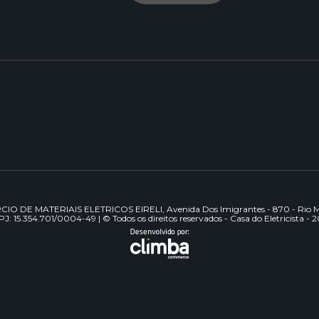
DE MATERIAIS ELETRICOS EIRELI, Avenida Dos Imigrantes - 870 - Rio Mai
J: 15.354.701/0004-49 | © Todos os direitos reservados - Casa do Eletricista - 