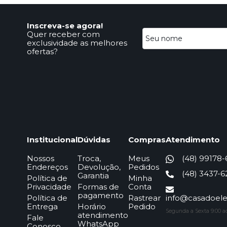
Inscreva-se agora!
Quer receber com
exclusividade as melhores
ofertas?
Institucional
Dúvidas
Compras
Atendimento
Nossos
Troca,
Meus
(48) 99178
Endereços
Devolução,
Pedidos
(48) 3437-6
Garantia
Política de
Minha
Privacidade
Formas de
Conta
pagamento
Política de
Rastrear
info@casadoelet
Entrega
Horário
Pedido
Segunda a Sexta 9:00 ao 
atendimento
Fale
WhatsApp
Conosco