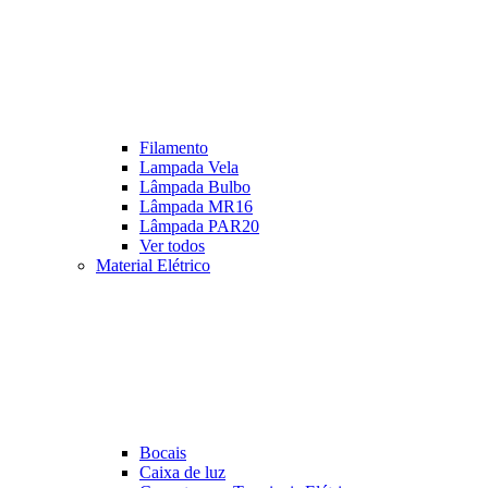
Filamento
Lampada Vela
Lâmpada Bulbo
Lâmpada MR16
Lâmpada PAR20
Ver todos
Material Elétrico
Bocais
Caixa de luz