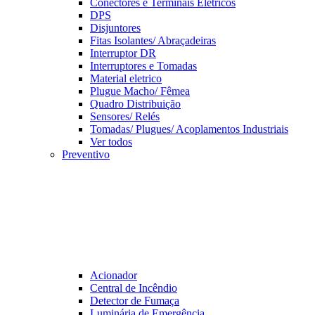
Conectores e Terminais Elétricos
DPS
Disjuntores
Fitas Isolantes/ Abraçadeiras
Interruptor DR
Interruptores e Tomadas
Material eletrico
Plugue Macho/ Fêmea
Quadro Distribuição
Sensores/ Relés
Tomadas/ Plugues/ Acoplamentos Industriais
Ver todos
Preventivo
Acionador
Central de Incêndio
Detector de Fumaça
Luminária de Emergência