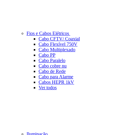
Fios e Cabos Elétricos
Cabo CFTV/ Coaxial
Cabo Flexível 750V
Cabo Multiplexado
Cabo PP
Cabo Paralelo
Cabo cobre nu
Cabo de Rede
Cabo para Alarme
Cabos HEPR 1kV
Ver todos
Iluminação