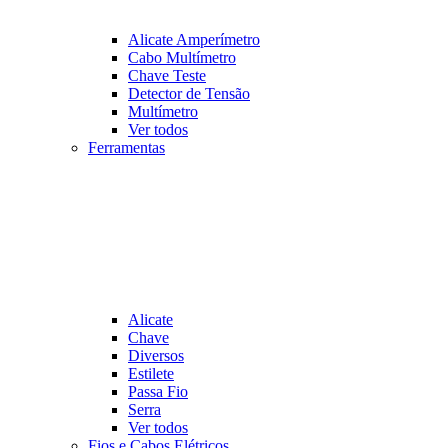
Alicate Amperímetro
Cabo Multímetro
Chave Teste
Detector de Tensão
Multímetro
Ver todos
Ferramentas
Alicate
Chave
Diversos
Estilete
Passa Fio
Serra
Ver todos
Fios e Cabos Elétricos