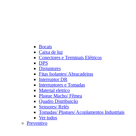
Bocais
Caixa de luz
Conectores e Terminais Elétricos
DPS
Disjuntores
Fitas Isolantes/ Abraçadeiras
Interruptor DR
Interruptores e Tomadas
Material eletrico
Plugue Macho/ Fêmea
Quadro Distribuição
Sensores/ Relés
Tomadas/ Plugues/ Acoplamentos Industriais
Ver todos
Preventivo