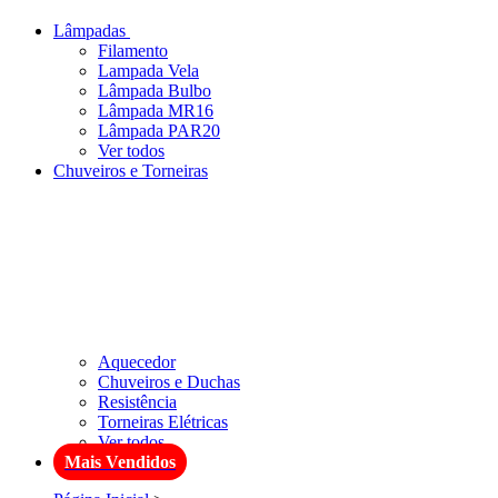
Lâmpadas
Filamento
Lampada Vela
Lâmpada Bulbo
Lâmpada MR16
Lâmpada PAR20
Ver todos
Chuveiros e Torneiras
Aquecedor
Chuveiros e Duchas
Resistência
Torneiras Elétricas
Ver todos
Mais Vendidos