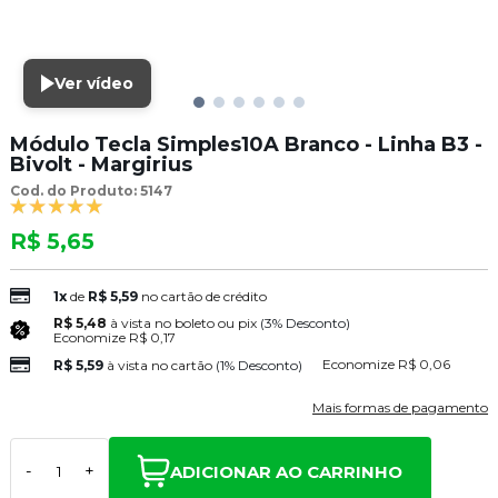
Ver vídeo
Módulo Tecla Simples10A Branco - Linha B3 -
Bivolt - Margirius
Cod. do Produto: 5147
R$ 5,65
1x
de
R$ 5,59
no cartão de crédito
R$ 5,48
à vista no boleto ou pix
(3% Desconto)
Economize
R$ 0,17
Economize
R$ 0,06
R$ 5,59
à vista no cartão
(1% Desconto)
Mais formas de pagamento
ADICIONAR AO CARRINHO
-
+