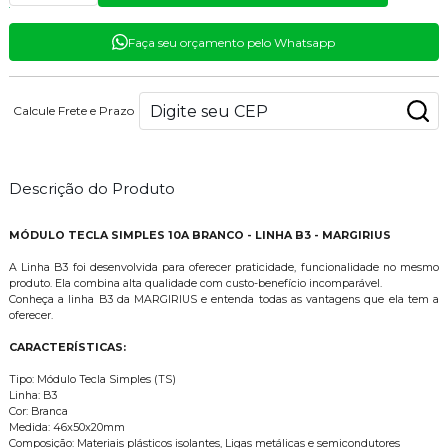
Faça seu orçamento pelo Whatsapp
Calcule Frete e Prazo
Descrição do Produto
MÓDULO TECLA SIMPLES 10A BRANCO - LINHA B3 - MARGIRIUS
A Linha B3 foi desenvolvida para oferecer praticidade, funcionalidade no mesmo
produto. Ela combina alta qualidade com custo-benefício incomparável.
Conheça a linha B3 da MARGIRIUS e entenda todas as vantagens que ela tem a
oferecer.
CARACTERÍSTICAS:
Tipo: Módulo Tecla Simples (TS)
Linha: B3
Cor: Branca
Medida: 46x50x20mm
Composição: Materiais plásticos isolantes, Ligas metálicas e semicondutores