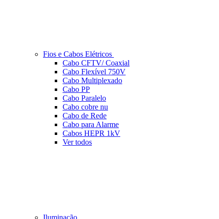
Fios e Cabos Elétricos
Cabo CFTV/ Coaxial
Cabo Flexível 750V
Cabo Multiplexado
Cabo PP
Cabo Paralelo
Cabo cobre nu
Cabo de Rede
Cabo para Alarme
Cabos HEPR 1kV
Ver todos
Iluminação