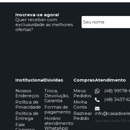
Inscreva-se agora!
Quer receber com
exclusividade as melhores
ofertas?
Institucional
Dúvidas
Compras
Atendimento
Nossos
Troca,
Meus
(48) 99178
Endereços
Devolução,
Pedidos
(48) 3437-6
Garantia
Política de
Minha
Privacidade
Formas de
Conta
pagamento
Política de
Rastrear
info@casadoelet
Entrega
Horário
Pedido
Segunda a Sexta 9:00 ao 
atendimento
Fale
WhatsApp
Conosco