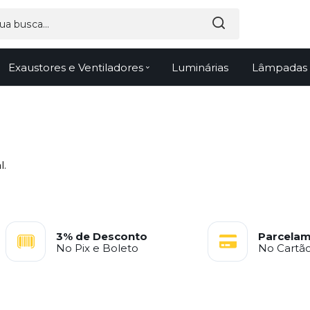
Exaustores e Ventiladores
Luminárias
Lâmpadas
.
l.
3% de Desconto
Parcelam
No Pix e Boleto
No Cartão