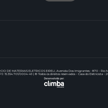
DE MATERIAIS ELETRICOS EIRELI, Avenida Dos Imigrantes - 870 - Rio Mai
J: 15.354.701/0004-49 | © Todos os direitos reservados - Casa do Eletricista - 