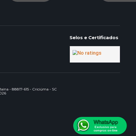
Selos e Certificados
na - 88817-615 - Criciúma - SC
2026