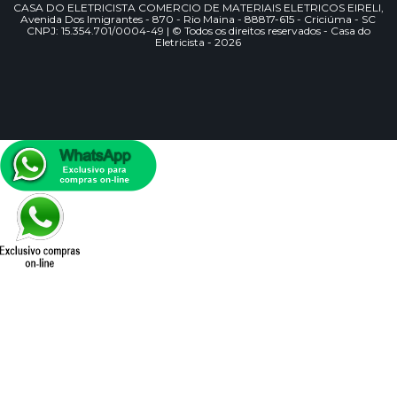
CASA DO ELETRICISTA COMERCIO DE MATERIAIS ELETRICOS EIRELI,
Avenida Dos Imigrantes - 870 - Rio Maina - 88817-615 - Criciúma - SC
CNPJ: 15.354.701/0004-49 | © Todos os direitos reservados - Casa do
Eletricista - 2026