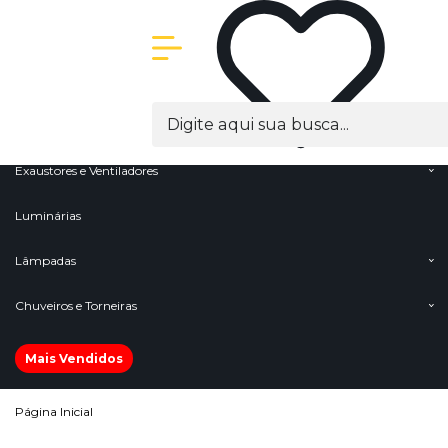
Olá Visitante!
Acesse sua conta e pedidos
Menu
Cabos
Conectores e Terminais
Exaustores e Ventiladores
Luminárias
Lâmpadas
Chuveiros e Torneiras
Mais Vendidos
Página Inicial