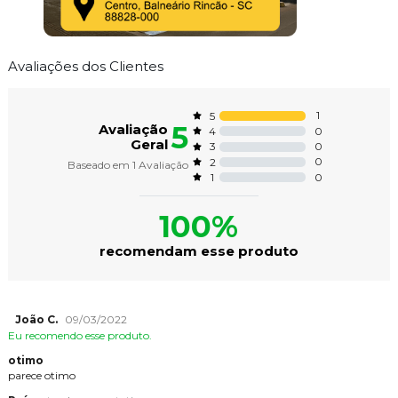
Avaliações dos Clientes
1
5
5
Avaliação
0
4
Geral
0
3
0
2
Baseado em
1
Avaliação
0
1
100%
recomendam esse produto
João C.
09/03/2022
Eu recomendo esse produto.
otimo
parece otimo