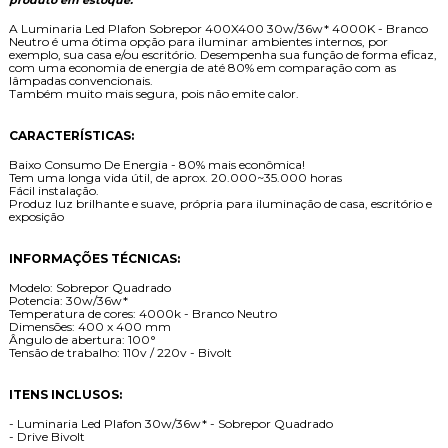
produto em estoque.
A Luminaria Led Plafon Sobrepor 400X400 30w/36w* 4000K - Branco
Neutro é uma ótima opção para iluminar ambientes internos, por
exemplo, sua casa e/ou escritório. Desempenha sua função de forma eficaz,
com uma economia de energia de até 80% em comparação com as
lâmpadas convencionais.
Também muito mais segura, pois não emite calor.
CARACTERÍSTICAS:
Baixo Consumo De Energia - 80% mais econômica!
Tem uma longa vida útil, de aprox. 20.000~35.000 horas
Fácil instalação.
Produz luz brilhante e suave, própria para iluminação de casa, escritório e
exposição
INFORMAÇÕES TÉCNICAS:
Modelo: Sobrepor Quadrado
Potencia: 30w/36w*
Temperatura de cores: 4000k - Branco Neutro
Dimensões: 400 x 400 mm
ngulo de abertura: 100°
Tensão de trabalho: 110v / 220v - Bivolt
ITENS INCLUSOS:
- Luminaria Led Plafon 30w/36w* - Sobrepor Quadrado
- Drive Bivolt