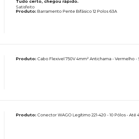
Tudo certo, chegou rápido.
Satisfeito
Produto:
Barramento Pente Bifásico 12 Polos 63A
Produto:
Cabo Flexivel 750V 4mm² Antichama - Vermelho - S
Produto:
Conector WAGO Legítimo 221-420 - 10 Pólos - Até