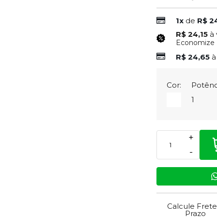
1x
de
R$ 2
R$ 24,15
à 
Economize
R$ 24,65
à
Cor:
Potênc
1
+
-
Calcule Frete
Prazo