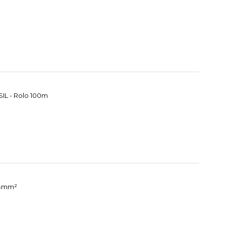
IL - Rolo 100m
 4mm²