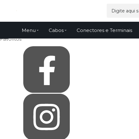
Olá Visitante!
Acesse sua conta e pedidos
Página Inicial
Quem Somos
Como Comprar
Fale Conosco
Menu
Cabos
Conectores e Terminais
Venda Atacado
Favoritos