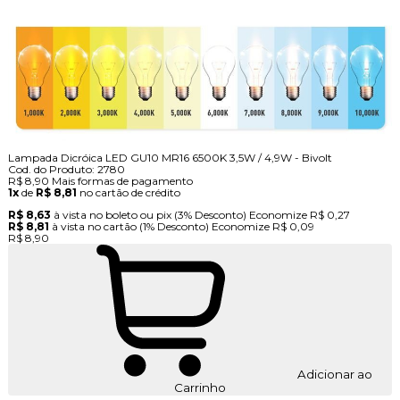
Lampada Dicróica LED GU10 MR16 6500K 3,5W / 4,9W - Bivolt
Cod. do Produto: 2780
R$ 8,90
Mais formas de pagamento
1x
de
R$ 8,81
no cartão de crédito
R$ 8,63
à vista no boleto ou pix
(3% Desconto)
Economize
R$ 0,27
R$ 8,81
à vista no cartão
(1% Desconto)
Economize
R$ 0,09
R$ 8,90
Adicionar ao
Carrinho