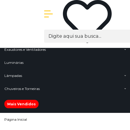
Olá Visitante!
Acesse sua conta e pedidos
Menu
Cabos
Conectores e Terminais
Exaustores e Ventiladores
Luminárias
Lâmpadas
Chuveiros e Torneiras
Mais Vendidos
Página Inicial