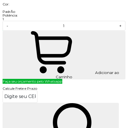
Cor:
PadrÃo
Potência:
1
-
+
Adicionar ao
Carrinho
Faça seu orçamento pelo Whatsapp
Calcule Frete e Prazo