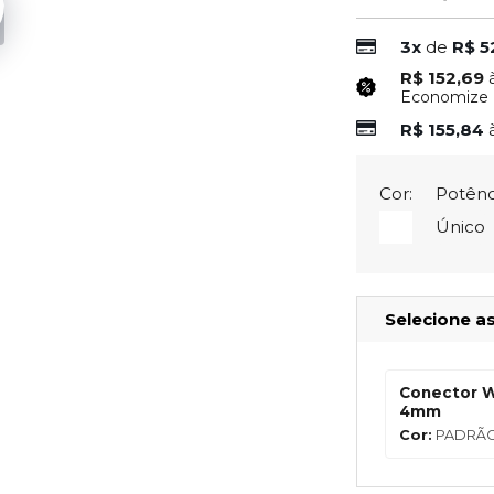
3x
de
R$ 5
R$ 152,69
Economize
R$ 155,84
Cor:
Potênc
Único
Selecione a
Conector WA
4mm
Cor:
PADRÃ