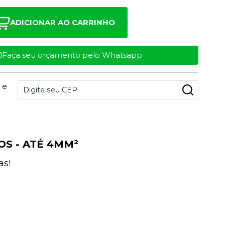
ADICIONAR AO CARRINHO
Faça seu orçamento pelo Whatsapp
 e
OS - ATÉ 4MM²
as!