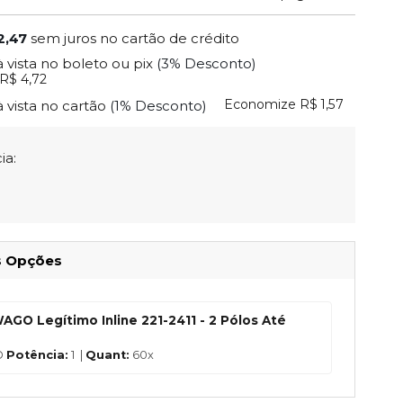
2,47
sem juros no cartão de crédito
à vista no boleto ou pix
(3% Desconto)
R$ 4,72
Economize
R$ 1,57
à vista no cartão
(1% Desconto)
ia:
s Opções
GO Legítimo Inline 221-2411 - 2 Pólos Até
O
Potência:
1 |
Quant:
60x