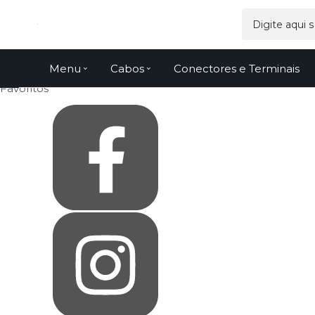
Olá Visitante!
Acesse sua conta e pedidos
Página Inicial
Quem Somos
Como Comprar
Fale Conosco
Menu
Cabos
Conectores e Terminais
Venda Atacado
Favoritos