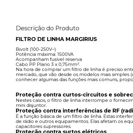
Descrição do Produto
FILTRO DE LINHA MARGIRIUS
Bivolt (100-250V~)
Potência máxima: 1500VA
Acompanham fusível reserva
Cabo PP Plano 3 x 0,75mm².
Na hora de comprar um filtro de linha é preciso en
mercado, que vão desde os modelos mais simples (c
conhecer algumas das funções mais comuns, propor
Proteção contra curtos-circuitos e sobre
Nestes casos, o filtro de linha interrompe o forne
mini disjuntor.
Proteção contra interferências de RF (radi
É a função básica de um filtro de linha. Estas interf
de rádio e outros equipamentos. Elas afetam os e
capacitores supressores.
Proteção contra surtos elétricos