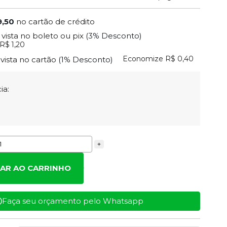
9,50
no cartão de crédito
 vista no boleto ou pix
(3% Desconto)
R$ 1,20
Economize
R$ 0,40
 vista no cartão
(1% Desconto)
ia:
+
NAR AO CARRINHO
Faça seu orçamento pelo Whatsapp