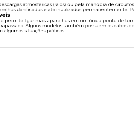
scargas atmosféricas (raios) ou pela manobra de circuitos 
relhos danificados e até inutilizados permanentemente. Pa
veis
ue permite ligar mais aparelhos em um único ponto de tom
trapassada. Alguns modelos também possuem os cabos de en
 algumas situações práticas.