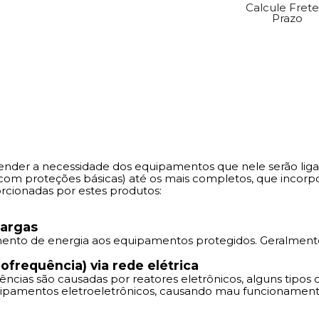
Calcule Frete
Prazo
tender a necessidade dos equipamentos que nele serão liga
om proteções básicas) até os mais completos, que incorpo
cionadas por estes produtos:
cargas
cimento de energia aos equipamentos protegidos. Geralment
ofrequência) via rede elétrica
erências são causadas por reatores eletrônicos, alguns tipos
quipamentos eletroeletrônicos, causando mau funcionament