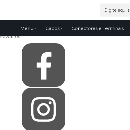
Olá Visitante!
Acesse sua conta e pedidos
Página Inicial
Quem Somos
Como Comprar
Fale Conosco
Menu
Cabos
Conectores e Terminais
Venda Atacado
Favoritos