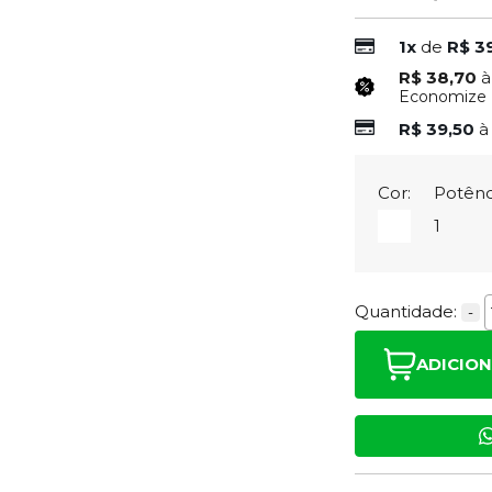
1x
de
R$ 3
R$ 38,70
à
Economize
R$ 39,50
à
Cor:
Potênc
1
Quantidade:
-
ADICIO