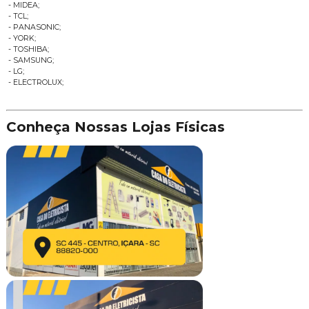
- MIDEA;
- TCL;
- PANASONIC;
- YORK;
- TOSHIBA;
- SAMSUNG;
- LG;
- ELECTROLUX;
Conheça Nossas Lojas Físicas