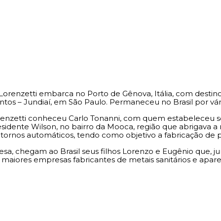
Lorenzetti embarca no Porto de Gênova, Itália, com destino 
Santos – Jundiaí, em São Paulo. Permaneceu no Brasil por vári
orenzetti conheceu Carlo Tonanni, com quem estabeleceu s
idente Wilson, no bairro da Mooca, região que abrigava a m
rnos automáticos, tendo como objetivo a fabricação de par
sa, chegam ao Brasil seus filhos Lorenzo e Eugênio que, jun
maiores empresas fabricantes de metais sanitários e aparel