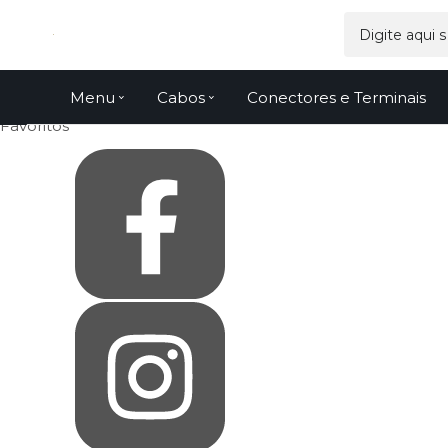
Olá Visitante!
Acesse sua conta e pedidos
Página Inicial
Quem Somos
Como Comprar
Fale Conosco
Menu
Cabos
Conectores e Terminais
Venda Atacado
Favoritos