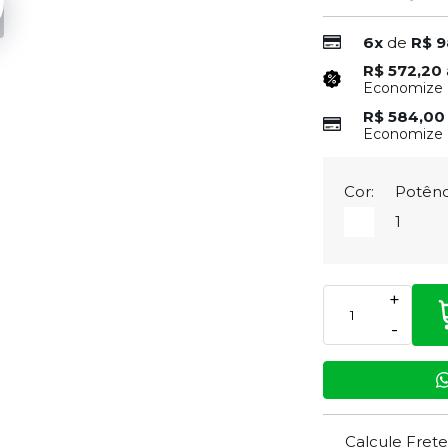
6x
de
R$ 9
R$ 572,20
Economize
R$ 584,0
Economize
Cor:
Potênc
1
+
-
Calcule Frete