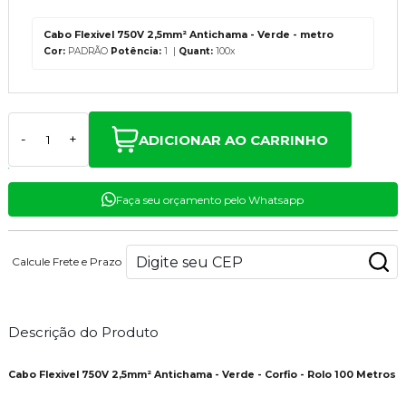
Cabo Flexivel 750V 2,5mm² Antichama - Verde - metro
Cor:
PADRÃO
Potência:
1 |
Quant:
100x
ADICIONAR AO CARRINHO
-
+
Faça seu orçamento pelo Whatsapp
Calcule Frete e Prazo
Descrição do Produto
Cabo Flexivel 750V 2,5mm² Antichama - Verde - Corfio - Rolo 100 Metros