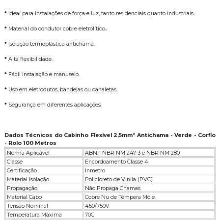
*
Ideal para Instalações de força e luz, tanto residenciais quanto industriais.
*
Material do condutor cobre eletrolítico
.
*
Isolação termoplástica antichama.
*
Alta flexibilidade.
*
Fácil instalação e manuseio.
*
Uso em eletrodutos, bandejas ou canaletas.
*
Segurança em diferentes aplicações.
Dados Técnicos do Cabinho Flexível 2,5mm² Antichama - Verde - Corfio
- Rolo 100 Metros
Norma Aplicável
ABNT NBR NM 247-3 e NBR NM 280
Classe
Encordoamento Classe 4
Certificação
Inmetro
Material Isolação
Policloreto de Vinila (PVC)
Propagação
Não Propaga Chamas
Material Cabo
Cobre Nu de Têmpera Mole
Tensão Nominal
450/750V
Temperatura Máxima
70C