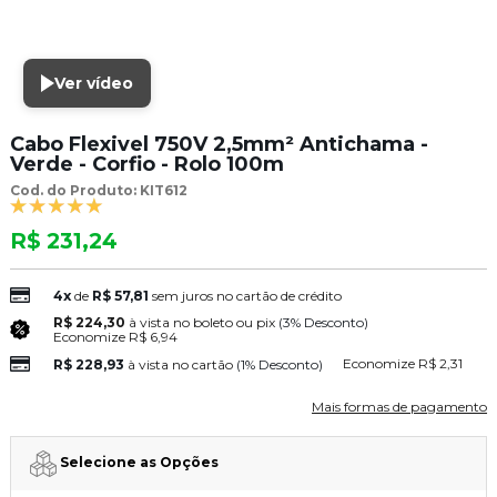
Ver vídeo
Cabo Flexivel 750V 2,5mm² Antichama -
Verde - Corfio - Rolo 100m
Cod. do Produto: KIT612
R$ 231,24
4x
de
R$ 57,81
sem juros no cartão de crédito
R$ 224,30
à vista no boleto ou pix
(3% Desconto)
Economize
R$ 6,94
Economize
R$ 2,31
R$ 228,93
à vista no cartão
(1% Desconto)
Mais formas de pagamento
Selecione as Opções