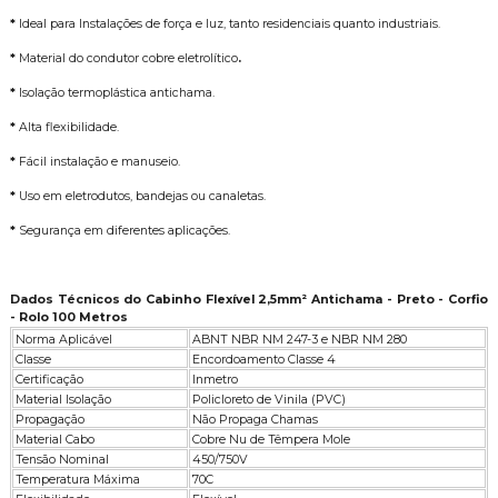
*
Ideal para Instalações de força e luz, tanto residenciais quanto industriais.
*
Material do condutor cobre eletrolítico
.
*
Isolação termoplástica antichama.
*
Alta flexibilidade.
*
Fácil instalação e manuseio.
*
Uso em eletrodutos, bandejas ou canaletas.
*
Segurança em diferentes aplicações.
Dados Técnicos do Cabinho Flexível 2,5mm² Antichama - Preto - Corfio
- Rolo 100 Metros
Norma Aplicável
ABNT NBR NM 247-3 e NBR NM 280
Classe
Encordoamento Classe 4
Certificação
Inmetro
Material Isolação
Policloreto de Vinila (PVC)
Propagação
Não Propaga Chamas
Material Cabo
Cobre Nu de Têmpera Mole
Tensão Nominal
450/750V
Temperatura Máxima
70C