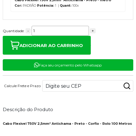
Cabo Flexivel 750V 2,5mm² Antichama - Preto - metro
Cor:
PADRÃO
Potência:
1 |
Quant:
100x
-
+
Quantidade:
ADICIONAR AO CARRINHO
Faça seu orçamento pelo Whatsapp
Calcule Frete e Prazo
Descrição do Produto
Cabo Flexivel 750V 2,5mm² Antichama - Preto - Corfio - Rolo 100 Metros