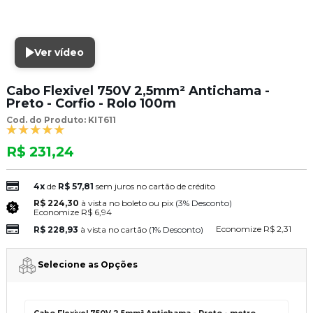
Ver vídeo
Cabo Flexivel 750V 2,5mm² Antichama -
Preto - Corfio - Rolo 100m
Cod. do Produto: KIT611
R$ 231,24
4x
de
R$ 57,81
sem juros no cartão de crédito
R$ 224,30
à vista no boleto ou pix
(3% Desconto)
Economize
R$ 6,94
Economize
R$ 2,31
R$ 228,93
à vista no cartão
(1% Desconto)
Selecione as Opções