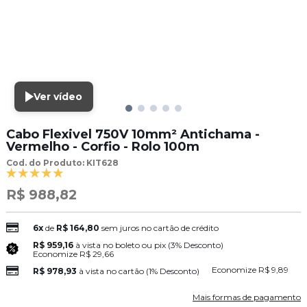
Ver vídeo
Cabo Flexivel 750V 10mm² Antichama -
Vermelho - Corfio - Rolo 100m
Cod. do Produto: KIT628
R$ 988,82
6x
de
R$ 164,80
sem juros no cartão de crédito
R$ 959,16
à vista no boleto ou pix
(3% Desconto)
Economize
R$ 29,66
Economize
R$ 9,89
R$ 978,93
à vista no cartão
(1% Desconto)
Mais formas de pagamento