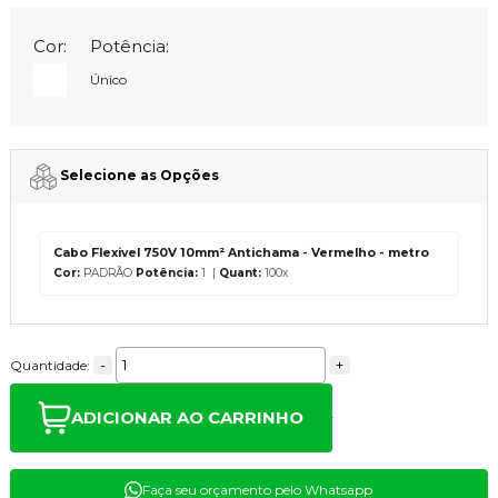
Cor:
Potência:
Único
Selecione as Opções
Cabo Flexivel 750V 10mm² Antichama - Vermelho - metro
Cor:
PADRÃO
Potência:
1 |
Quant:
100x
-
+
Quantidade:
ADICIONAR AO CARRINHO
Faça seu orçamento pelo Whatsapp