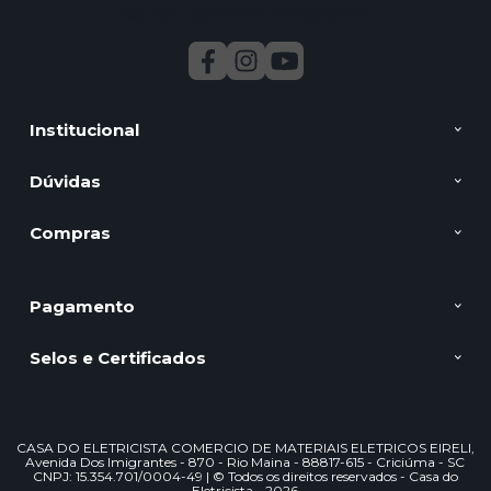
Segunda a Sexta 9:00 ao 11:30 13:30 as 17:00
Institucional
Dúvidas
Compras
Pagamento
Selos e Certificados
CASA DO ELETRICISTA COMERCIO DE MATERIAIS ELETRICOS EIRELI,
Avenida Dos Imigrantes - 870 - Rio Maina - 88817-615 - Criciúma - SC
CNPJ: 15.354.701/0004-49 | © Todos os direitos reservados - Casa do
Eletricista - 2026