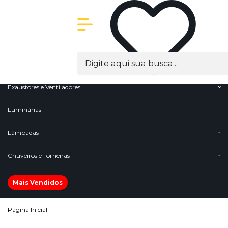
Olá Visitante!
Acesse sua conta e pedidos
Menu
Cabos
Conectores e Terminais
Exaustores e Ventiladores
Luminárias
Lâmpadas
Chuveiros e Torneiras
Mais Vendidos
Página Inicial