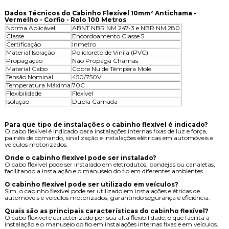
Dados Técnicos do Cabinho Flexível 10mm² Antichama -
Vermelho - Corfio - Rolo 100 Metros
Norma Aplicável
ABNT NBR NM 247-3 e NBR NM 280
Classe
Encordoamento Classe 5
Certificação
Inmetro
Material Isolação
Policloreto de Vinila (PVC)
Propagação
Não Propaga Chamas
Material Cabo
Cobre Nu de Têmpera Mole
Tensão Nominal
450/750V
Temperatura Máxima
70C
Flexibilidade
Flexível
Isolação
Dupla Camada
Para que tipo de instalações o cabinho flexível é indicado?
O cabo flexível é indicado para instalações internas fixas de luz e força,
painéis de comando, sinalização e instalações elétricas em automóveis e
veículos motorizados.
Onde o cabinho flexível pode ser instalado?
O cabo flexível pode ser instalado em eletrodutos, bandejas ou canaletas,
facilitando a instalação e o manuseio do fio em diferentes ambientes.
O cabinho flexível pode ser utilizado em veículos?
Sim, o cabinho flexível pode ser utilizado em instalações elétricas de
automóveis e veículos motorizados, garantindo segurança e eficiência.
Quais são as principais características do cabinho flexível?
O cabo flexível é caracterizado por sua alta flexibilidade, o que facilita a
instalação e o manuseio do fio em instalações internas fixas e em veículos.