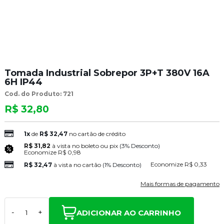
Tomada Industrial Sobrepor 3P+T 380V 16A
6H IP44
Cod. do Produto: 721
R$ 32,80
1x
de
R$ 32,47
no cartão de crédito
R$ 31,82
à vista no boleto ou pix
(3% Desconto)
Economize
R$ 0,98
Economize
R$ 0,33
R$ 32,47
à vista no cartão
(1% Desconto)
Mais formas de pagamento
ADICIONAR AO CARRINHO
-
+