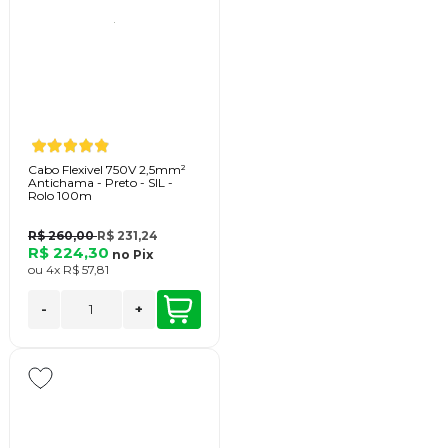
Cabo Flexivel 750V 2,5mm²
Antichama - Preto - SIL -
Rolo 100m
R$ 260,00
R$ 231,24
R$ 224,30
no
Pix
ou
4x
R$ 57,81
-
+